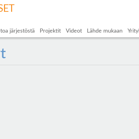
SET
toa järjestöstä
Projektit
Videot
Lähde mukaan
Yrity
t