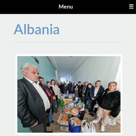
Menu
☰
Albania