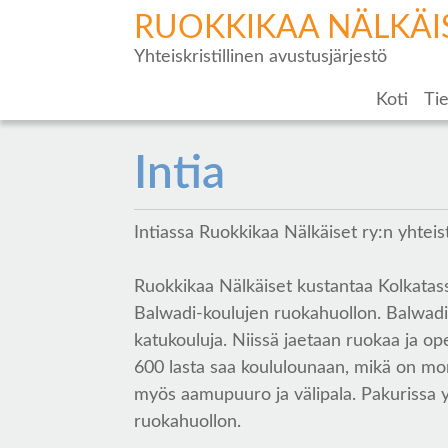
RUOKKIKAA NÄLKÄI
Yhteiskristillinen avustusjärjestö
Koti
Tie
Intia
Intiassa Ruokkikaa Nälkäiset ry:n yhtei
Ruokkikaa Nälkäiset kustantaa Kolkatassa
Balwadi-koulujen ruokahuollon. Balwadi 
katukouluja. Niissä jaetaan ruokaa ja o
600 lasta saa koululounaan, mikä on moni
myös aamupuuro ja välipala. Pakurissa y
ruokahuollon.