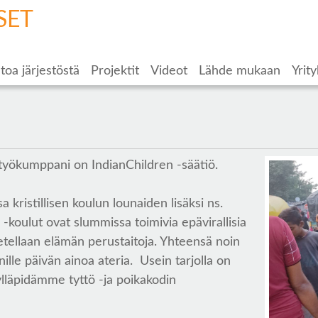
SET
toa järjestöstä
Projektit
Videot
Lähde mukaan
Yrity
styökumppani on IndianChildren -säätiö.
 kristillisen koulun lounaiden lisäksi ns.
-koulut ovat slummissa toimivia epävirallisia
petellaan elämän perustaitoja. Yhteensä noin
lle päivän ainoa ateria. Usein tarjolla on
lläpidämme tyttö -ja poikakodin