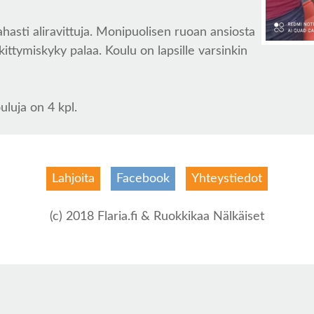
hasti aliravittuja. Monipuolisen ruoan ansiosta
ittymiskyky palaa. Koulu on lapsille varsinkin
luja on 4 kpl.
Lahjoita
Facebook
Yhteystiedot
(c) 2018 Flaria.fi & Ruokkikaa Nälkäiset