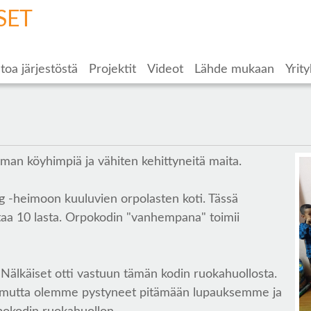
SET
toa järjestöstä
Projektit
Videot
Lähde mukaan
Yrity
man köyhimpiä ja vähiten kehittyneitä maita.
 -heimoon kuuluvien orpolasten koti. Tässä
taa 10 lasta. Orpokodin "vanhempana" toimii
Nälkäiset otti vastuun tämän kodin ruokahuollosta.
, mutta olemme pystyneet pitämään lupauksemme ja