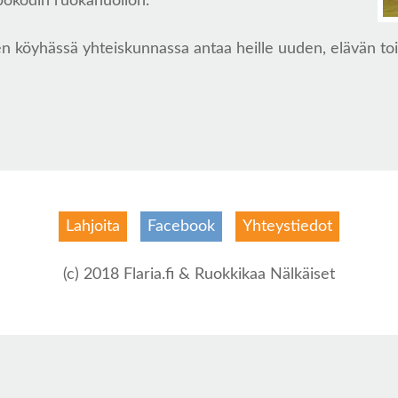
okodin ruokahuollon.
n köyhässä yhteiskunnassa antaa heille uuden, elävän toi
Lahjoita
Facebook
Yhteystiedot
(c) 2018 Flaria.fi & Ruokkikaa Nälkäiset