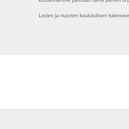
kustannamme päivttäin tämä pienen orp
Lasten ja nuorten koulutuksen tukemine