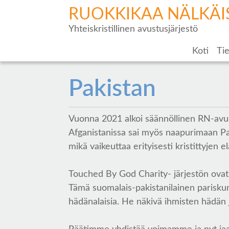
RUOKKIKAA NÄLKÄI
Yhteiskristillinen avustusjärjestö
Koti
Tie
Pakistan
Vuonna 2021 alkoi säännöllinen RN-avus
Afganistanissa sai myös naapurimaan Pak
mikä vaikeuttaa erityisesti kristittyjen e
Touched By God Charity- järjestön ovat
Tämä suomalais-pakistanilainen pariskun
hädänalaisia. He näkivä ihmisten hädän 