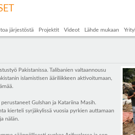
SET
toa järjestöstä
Projektit
Videot
Lähde mukaan
Yrity
tustyö Pakistanissa. Talibanien valtaannousu
istanin islamistisen ääriliikkeen aktivoitumaan,
lämää.
 perustaneet Gulshan ja Katariina Masih.
ta kierteli syrjäkylissä vuosia pyrkien auttamaan
ja nälän.