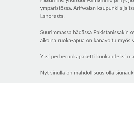
Päätimme yhdistää voimamme ja nyt jaa
ympäristössä. Arifwalan kaupunki sijait
Lahoresta.
Suurimmassa hädässä Pakistanissakin ova
aikoina ruoka-apua on kanavoitu myös vain
Yksi perheruokapaketti kuukaudeksi ma
Nyt sinulla on mahdollisuus olla siunau