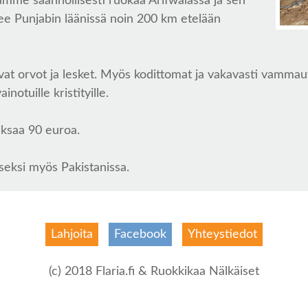
mme säännöllisesti ruokaa Arifwalassa ja sen
see Punjabin läänissä noin 200 km etelään
t orvot ja lesket. Myös kodittomat ja vakavasti vammautu
otuille kristityille.
ksaa 90 euroa.
kseksi myös Pakistanissa.
Lahjoita
Facebook
Yhteystiedot
(c) 2018 Flaria.fi & Ruokkikaa Nälkäiset