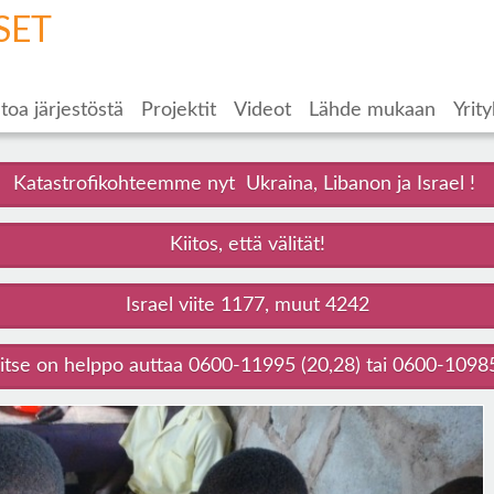
SET
toa järjestöstä
Projektit
Videot
Lähde mukaan
Yrity
Katastrofikohteemme nyt Ukraina, Libanon ja Israel !
Kiitos, että välität!
Israel viite 1177, muut 4242
tse on helppo auttaa 0600-11995 (20,28) tai 0600-10985