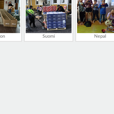
non
Suomi
Nepal