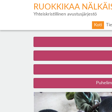
RUOKKIKAA NÄLKÄI
Yhteiskristillinen avustusjärjestö
Koti
Tie
Puhelimi