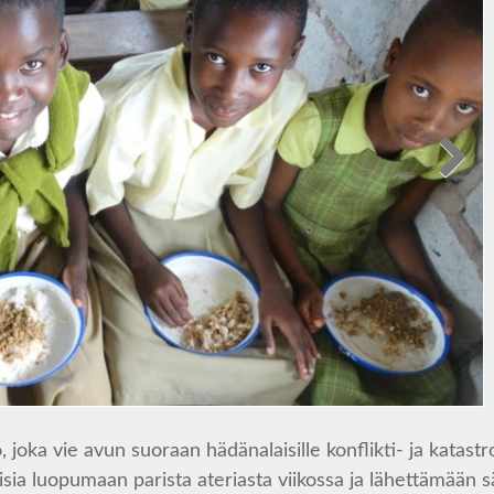
 joka vie avun suoraan hädänalaisille konflikti- ja katastr
isia luopumaan parista ateriasta viikossa ja lähettämään