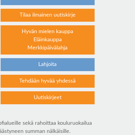
Tilaa ilmainen uutiskirje
Hyvän mielen kauppa
Eläinkauppa
Merkkipäivälahja
Lahjoita
Tehdään hyvää yhdessä
Uutiskirjeet
ofialueille sekä rahoittaa kouluruokailua
 säästyneen summan nälkäisille.