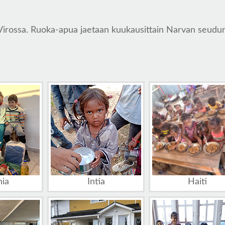
Virossa. Ruoka-apua jaetaan kuukausittain Narvan seudun 
nia
Intia
Haiti