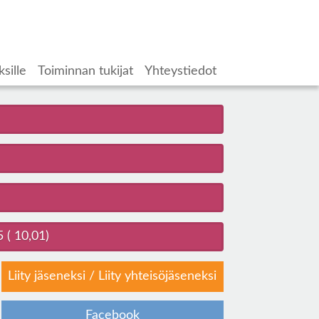
ksille
Toiminnan tukijat
Yhteystiedot
 ( 10,01)
Liity jäseneksi
/
Liity yhteisöjäseneksi
Facebook