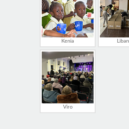
Kenia
Liba
Viro